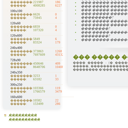
�������:
221987
186
��� ����� �����
�����:
4008285
6227
��� ����� �����
��� ����� �����
100x100
��� ����� ����
�������:
6626
0
���������?
�����:
75945
4
��� ����� �����
120x60
��� ����� ����
�������:
6859
0
��������?
�����:
107320
4
��� ����� ����
120x600
��������?
�������:
5849
6
��� ����� �����
�����:
83324
179
240x400
�������:
373863
1268
�����:
7697609
43132
��� ����� �
728x90
���� ����� - (� ���
�������:
450646
409
�����, ������������
�����:
8648706
10408
�������� �/��� ����
240x350
�������:
3253
1
�����:
63182
33
300x250
�������:
103366
119
�����:
1766579
3479
160x600
�������:
10582
22
�����:
153499
286
���������
����������