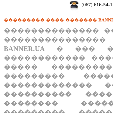
(067) 616-54-1
��������� ���� �������
BANN
�������������� �
��������������� 
BANNER.UA
� ��� ��
������������ ���
����� �������
��������� ���
������������� �
���������� ���
�������� ���
��������� ����