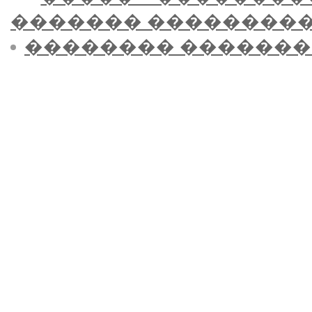
������� ��������
�������� �������