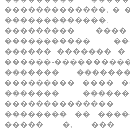
�������������, � 
������������
��������� ���
����������� ��
������ ������� �
������-�������
������� ������
��������� ���� �
������� �����
�������������
�������� �� ����
����� �, ��� 