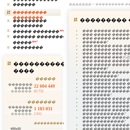
������
�������
��������� �
���������
��������
��������� 
���������
��������
��� ����� �����
new!
����� �������
��� ����� �����
������ ��������
��� ����� ����
new!
�������?
�����
��� ����� ���-�
��������
��� ����� ���-�
��� ����� ���-�
��� ����� ��� (Gif)
��� ����� �����
����������
��� ����� ����
�������?
����
��� ����� ����
����������?
�����
��� ����� ����� (J
��� ����� ���� 
�������
22 604 449
��� ����� ���� 
�����:
��� ����� ������
������:
63 752
��������?
��� ����� ���� 
�������
��� ����� �����
��� ����� �����
�������
1 183 031
��� ����� �����
�����:
������������?
������:
2 011
��� ����� �����
������������?
�������
������
��� ����� �����
��� ����� �����
468x60