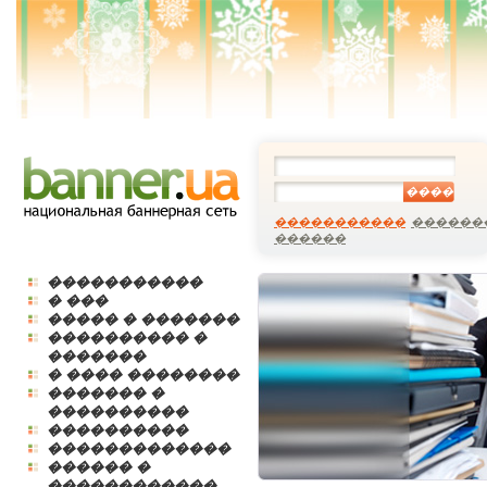
����
�����������
������
������
�����������
� ���
����� � �������
���������� �
�������
� ���� ��������
������� �
����������
����������
�������������
������ �
������������