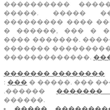
���������� ����
�����. ����� �
��������� ���� �
� ������, ��� � 
���� �������. ���
������� ��������
�������������.
���
������� ��������
:
���
� �����. ��� ��
.������
�������
������.
����� ��������