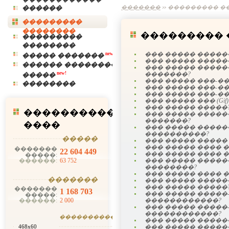
������
�������
��������� �
���������
��������
��������� 
���������
��������
��� ����� �����
new!
����� �������
��� ����� �����
������ ��������
��� ����� ����
new!
�������?
�����
��� ����� ���-�
��������
��� ����� ���-�
��� ����� ���-�
��� ����� ��� (Gif)
��� ����� �����
����������
��� ����� ����
�������?
����
��� ����� ����
����������?
�����
��� ����� ����� (J
��� ����� ���� 
�������
22 604 449
��� ����� ���� 
�����:
��� ����� ������
������:
63 752
��������?
��� ����� ���� 
�������
��� ����� �����
��� ����� �����
�������
1 168 703
��� ����� �����
�����:
������������?
������:
2 000
��� ����� �����
������������?
�������
������
��� ����� �����
��� ����� �����
468x60