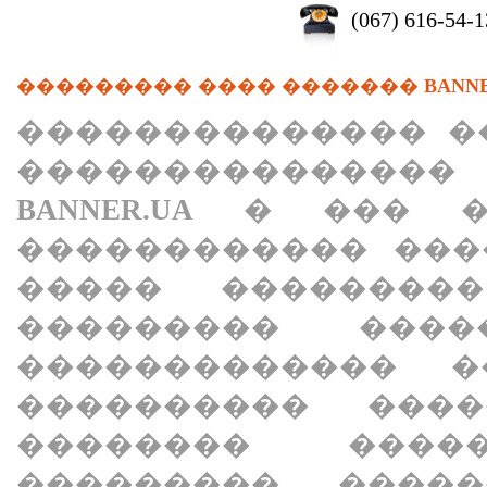
(067) 616-54-1
��������� ���� �������
BANN
�������������� �
��������������� 
BANNER.UA
� ��� ��
������������ ���
����� �������
��������� ���
������������� �
���������� ���
�������� ���
��������� ����