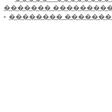
������� ��������
�������� �������