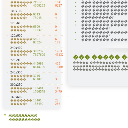
�������:
219125
184
��� ����� �����
�����:
4008285
6227
��� ����� �����
��� ����� �����
100x100
��� ����� ����
�������:
6543
0
���������?
�����:
75945
4
��� ����� �����
120x60
��� ����� ����
�������:
6800
0
��������?
�����:
107320
4
��� ����� ����
120x600
��������?
�������:
5801
6
��� ����� �����
�����:
83324
179
240x400
�������:
369237
1263
�����:
7697609
43132
��� ����� 
728x90
�����-�����������
�������:
445099
405
��������������� ��
�����:
8648706
10408
��������������� ��
240x350
�������:
3216
1
�����:
63182
33
300x250
�������:
102481
119
�����:
1766579
3479
160x600
�������:
10401
22
�����:
153499
286
���������
����������