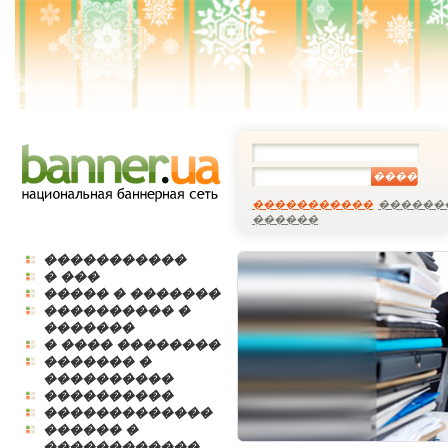
����
�����������
������
������
�����������
� ���
����� � �������
���������� �
�������
� ���� ��������
������� �
����������
����������
�������������
������ �
������������