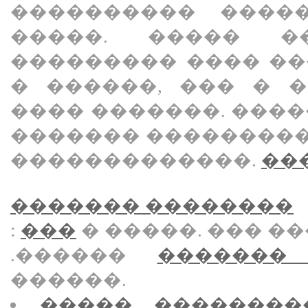
���������� ����
�����. ����� �
��������� ���� �
� ������, ��� � 
���� �������. ���
������� ��������
�������������.
���
������� ��������
:
���
� �����. ��� ��
.������
�������
������.
����� ��������