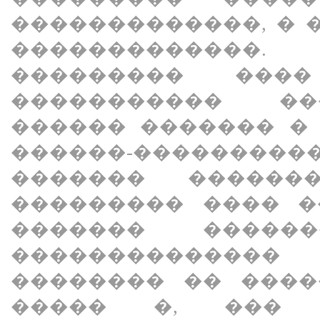
�������������, � 
������������
��������� ���
����������� ��
������ ������� �
������-�������
������� ������
��������� ���� �
������� �����
�������������
�������� �� ����
����� �, ��� 