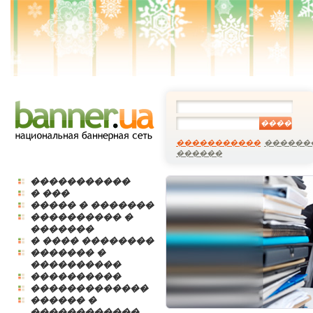
����
�����������
������
������
�����������
� ���
����� � �������
���������� �
�������
� ���� ��������
������� �
����������
����������
�������������
������ �
������������