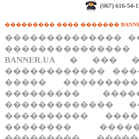
(067) 616-54-1
��������� ���� �������
BANN
�������������� �
��������������� 
BANNER.UA
� ��� ��
������������ ���
����� �������
��������� ���
������������� �
���������� ���
�������� ���
��������� ����