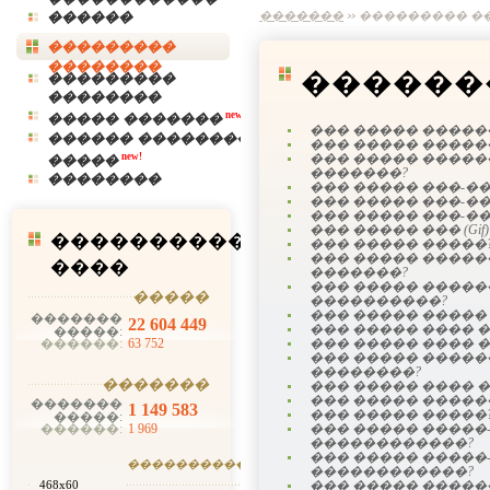
������
�������
��������� �
���������
��������
������
���������
��������
new!
����� �������
��� ����� �����
������ ��������
��� ����� �����
new!
��� ����� ����
�����
�������?
��������
��� ����� ���-�
��� ����� ���-�
��� ����� ���-�
��� ����� ��� (Gif)
����������
��� ����� �����
��� ����� ����
����
�������?
��� ����� ����
�����
����������?
��� ����� ����� (J
�������
22 604 449
��� ����� ���� 
�����:
��� ����� ���� 
������:
63 752
��� ����� ������
��������?
�������
��� ����� ���� 
��� ����� �����
�������
1 149 583
��� ����� �����
�����:
��� ����� �����
������:
1 969
������������?
��� ����� �����
�������
������
������������?
��� ����� �����
468x60