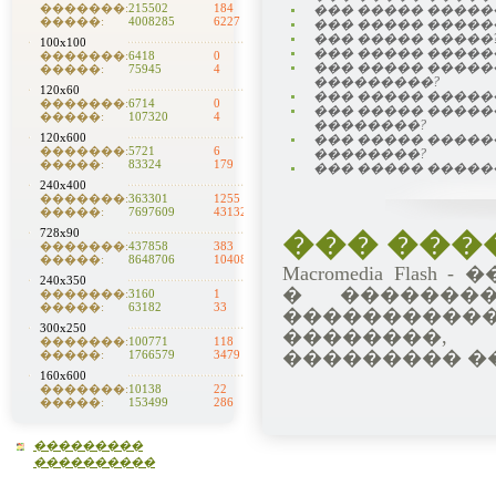
�������:
215502
184
��� ����� �����
�����:
4008285
6227
��� ����� �����
��� ����� �����
100x100
��� ����� �����
�������:
6418
0
��� ����� ����
�����:
75945
4
���������?
120x60
��� ����� �����
�������:
6714
0
��� ����� ����
�����:
107320
4
��������?
120x600
��� ����� ����
�������:
5721
6
��������?
�����:
83324
179
��� ����� �����
240x400
�������:
363301
1255
�����:
7697609
43132
728x90
��� ����� 
�������:
437858
383
�����:
8648706
10408
Macromedia Fl
240x350
� ��������
�������:
3160
1
�����:
63182
33
����������
300x250
��������,
�������:
100771
118
��������� ��
�����:
1766579
3479
160x600
�������:
10138
22
�����:
153499
286
���������
����������