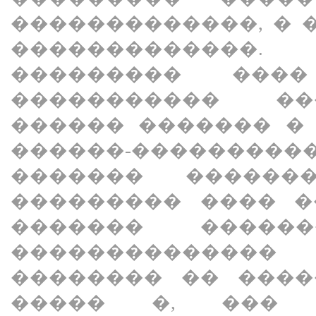
�������������, � 
������������
��������� ���
����������� ��
������ ������� �
������-�������
������� ������
��������� ���� �
������� �����
�������������
�������� �� ����
����� �, ��� 