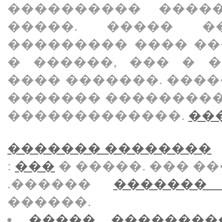
���������� ����
�����. ����� �
��������� ���� �
� ������, ��� � 
���� �������. ���
������� ��������
�������������.
���
������� ��������
:
���
� �����. ��� ��
.������
�������
������.
����� ��������