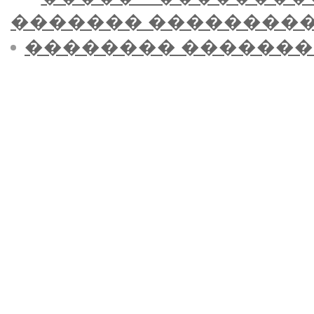
������� ��������
�������� �������